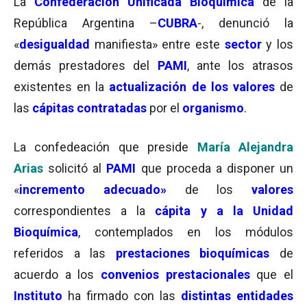
La
Confederación Unificada Bioquímica
de la
República Argentina –
CUBRA
-, denunció la
«
desigualdad
manifiesta» entre este
sector
y los
demás prestadores del
PAMI
, ante los atrasos
existentes en la
actualización de los valores
de
las
cápitas contratadas
por el
organismo
.
La confedeación que preside
María Alejandra
Arias
solicitó al
PAMI
que proceda a disponer un
«
i
ncremento adecuado»
de los
valores
correspondientes a la
cápita y a la Unidad
Bioquímica
, contemplados en los módulos
referidos a las
prestaciones bioquímicas
de
acuerdo a los
convenios prestacionales
que el
Instituto
ha firmado con las
distintas
entidades