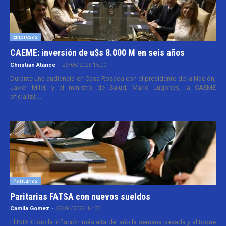
Empresas
CAEME: inversión de u$s 8.000 M en seis años
Christian Atance
-
29/05/2026 15:00
Durante una audiencia en Casa Rosada con el presidente de la Nación,
Javier Milei, y el ministro de Salud, Mario Lugones, la CAEME
oficializó...
Paritarias
Paritarias FATSA con nuevos sueldos
Camila Gomez
-
22/04/2026 14:30
El INDEC dio la inflación más alta del año la semana pasada y al toque