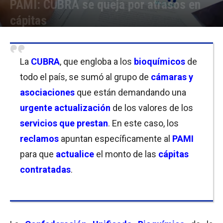
PAMI: CUBRA se queja por atrasos en
cápitas
Por
Christian Atance
-
21/09/2021 15:00
La
CUBRA
, que engloba a los
bioquímicos
de
todo el país, se sumó al grupo de
cámaras y
asociaciones
que están demandando una
urgente actualización
de los valores de los
servicios que prestan
. En este caso, los
reclamos
apuntan específicamente al
PAMI
para que
actualice
el monto de las
cápitas
contratadas
.