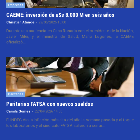
Empresas
CAEME: inversión de u$s 8.000 M en seis años
Christian Atance
-
29/05/2026 15:00
Durante una audiencia en Casa Rosada con el presidente de la Nación,
Javier Milei, y el ministro de Salud, Mario Lugones, la CAEME
oficializó...
Paritarias
Paritarias FATSA con nuevos sueldos
Camila Gomez
-
22/04/2026 14:30
El INDEC dio la inflación más alta del año la semana pasada y al toque
los laboratorios y el sindicato FATSA salieron a cerrar...