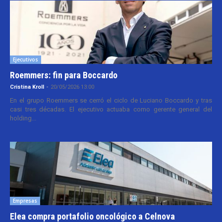
Ejecutivos
Roemmers: fin para Boccardo
Cristina Kroll
-
20/05/2026 13:00
En el grupo Roemmers se cerró el ciclo de Luciano Boccardo y tras
casi tres décadas. El ejecutivo actuaba como gerente general del
holding...
Empresas
Elea compra portafolio oncológico a Celnova