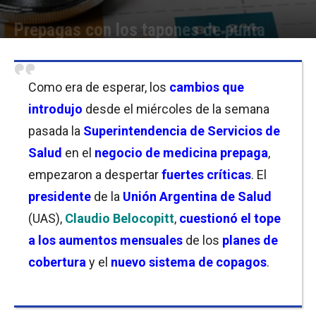
Prepagas con los tapones de punta
Por
Christian Atance
-
12/01/2023 18:30
Como era de esperar, los
cambios que
introdujo
desde el miércoles de la semana
pasada la
Superintendencia de Servicios de
Salud
en el
negocio de medicina prepaga
,
empezaron a despertar
fuertes críticas
. El
presidente
de la
Unión Argentina de Salud
(UAS),
Claudio Belocopitt
,
cuestionó el tope
a los aumentos mensuales
de los
planes de
cobertura
y el
nuevo sistema de copagos
.