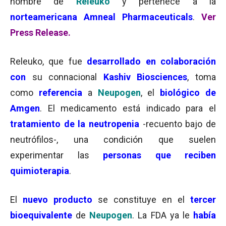
nombre de
Releuko
y pertenece a la
norteamericana Amneal Pharmaceuticals
.
Ver
Press Release.
Releuko, que fue
desarrollado en colaboración
con
su connacional
Kashiv Biosciences
, toma
como
referencia
a
Neupogen
, el
biológico de
Amgen
. El medicamento está indicado para el
tratamiento de la neutropenia
-recuento bajo de
neutrófilos-, una condición que suelen
experimentar las
personas que reciben
quimioterapia
.
El
nuevo producto
se constituye en el
tercer
bioequivalente
de
Neupogen
. La FDA ya le
había