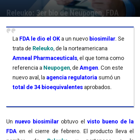
Releuko: 3er bio de Neupogen, FDA
Por
Micaela Bitch
-
02/03/2022 11:30
La
FDA le dio el OK
a un nuevo
biosimilar
. Se
trata de
Releuko
, de la norteamericana
Amneal Pharmaceuticals
, el que toma como
referencia a
Neupogen
, de
Amgen
. Con este
nuevo aval, la
agencia regulatoria
sumó un
total de 34 bioequivalentes
aprobados.
Un
nuevo biosimilar
obtuvo el
visto bueno de la
FDA
en el cierre de febrero. El producto lleva el