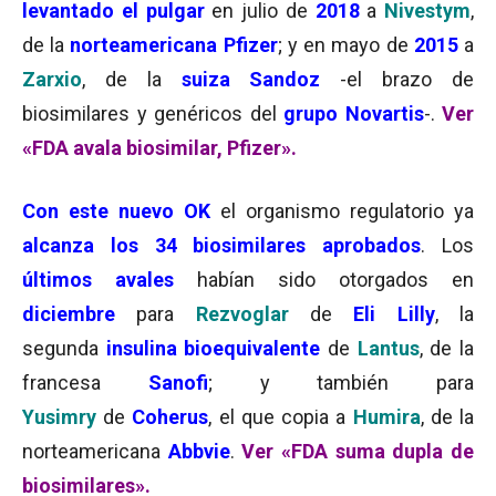
levantado el pulgar
en julio de
2018
a
Nivestym
,
de la
norteamericana Pfizer
; y en mayo de
2015
a
Zarxio
, de la
suiza Sandoz
-el brazo de
biosimilares y genéricos del
grupo Novartis
-.
Ver
«FDA avala biosimilar, Pfizer».
Con este nuevo OK
el organismo regulatorio ya
alcanza los 34 biosimilares aprobados
. Los
últimos avales
habían sido otorgados en
diciembre
para
Rezvoglar
de
Eli Lilly
, la
segunda
insulina bioequivalente
de
Lantus
, de la
francesa
Sanofi
; y también para
Yusimry
de
Coherus
, el que copia a
Humira
, de la
norteamericana
Abbvie
.
Ver «FDA suma dupla de
biosimilares».