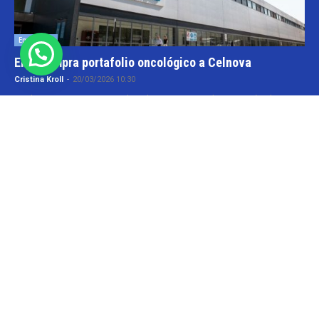
Empresas
Elea compra portafolio oncológico a Celnova
Cristina Kroll
-
20/03/2026 10:30
En la semana en que el gobierno nacional aggiornó el marco
normativo para las patentes farmacéuticas tuvo lugar una transacción
y que va por...
Informes
Roemmers compra laboratorio Craveri
Cristina Kroll / Florencia Lippo
-
05/05/2026 20:00
Menos de un año después de que el grupo Roemmers se haya
quedado con el nacional Sidus, ahora suma otra compañía a su