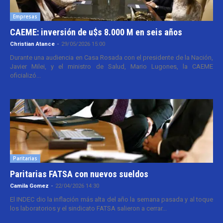
Empresas
CAEME: inversión de u$s 8.000 M en seis años
Christian Atance
-
29/05/2026 15:00
Durante una audiencia en Casa Rosada con el presidente de la Nación,
Javier Milei, y el ministro de Salud, Mario Lugones, la CAEME
oficializó...
Paritarias
Paritarias FATSA con nuevos sueldos
Camila Gomez
-
22/04/2026 14:30
El INDEC dio la inflación más alta del año la semana pasada y al toque
los laboratorios y el sindicato FATSA salieron a cerrar...