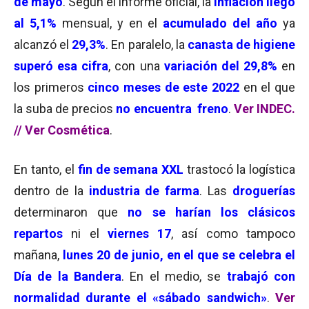
de mayo
. Según el informe oficial, la
inflación llegó
al 5,1%
mensual, y en el
acumulado del año
ya
alcanzó el
29,3%
. En paralelo, la
canasta de higiene
superó esa cifra
, con una
variación del 29,8%
en
los primeros
cinco meses de este 2022
en el que
la suba de precios
no encuentra freno
.
Ver INDEC.
//
Ver Cosmética
.
En tanto, el
fin de semana XXL
trastocó la logística
dentro de la
industria de farma
. Las
droguerías
determinaron que
no se harían los clásicos
repartos
ni el
viernes 17
, así como tampoco
mañana,
lunes 20 de junio, en el que se celebra el
Día de la Bandera
. En el medio, se
trabajó con
normalidad durante el «sábado sandwich»
.
Ver