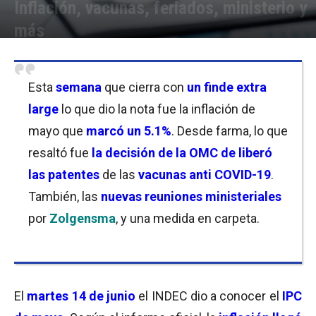
Inflación, vacunas, feriados, ministerio y
más
Por
Equipo de Redacción
-
19/06/2022 21:30
Esta
semana
que cierra con
un finde extra
large
lo que dio la nota fue la inflación de
mayo que
marcó un 5.1%
. Desde farma, lo que
resaltó fue
la decisión de la OMC de liberó
las patentes
de las
vacunas anti COVID-19
.
También, las
nuevas reuniones ministeriales
por
Zolgensma
, y una medida en carpeta.
El
martes 14 de junio
el INDEC dio a conocer el
IPC