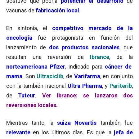
sostuvo que podría
potenciar el desarrollo
de
vacunas de
fabricación local
.
En sintonía, el
competitivo mercado de la
oncología
fue protagonista en función del
lanzamiento de
dos productos nacionales
, que
resultan una reversión de
Ibrance
, de la
norteamericana Pfizer
, indicado para
cáncer de
mama
. Son
Ultraciclib
, de
Varifarma
, en conjunto
con la también nacional
Ultra Pharma
, y
Pariterib
,
de
Tuteur
.
Ver Ibrance: se lanzaron dos
reversiones locales.
Mientras tanto, la
suiza Novartis
también fue
relevante
en los últimos días. Es que la
jefa de