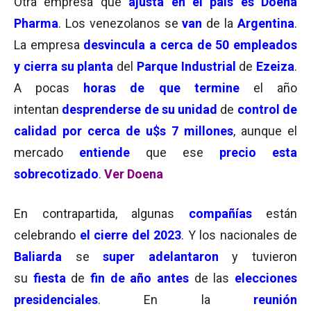
Otra empresa que
ajusta en el país es Doena
Pharma
. Los venezolanos se
van
de la
Argentina
.
La empresa
desvincula a cerca de 50 empleados
y cierra su planta
del
Parque Industrial
de
Ezeiza
.
A pocas
horas de que termine
el año
intentan
desprenderse de su unidad
de
control de
calidad
por cerca de u$s 7 millones
, aunque el
mercado
entiende
que ese
precio esta
sobrecotizado
.
Ver Doena
En contrapartida, algunas
compañías
están
celebrando
el cierre del 2023
. Y los nacionales de
Baliarda
se
super adelantaron
y tuvieron
su
fiesta
de
fin de año antes
de las
elecciones
presidenciales
. En la
reunión