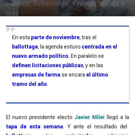
Política, licitaciones, eventos, salida y
más
Por
Equipo de Redacción
-
26/11/2023 22:15
En esta
parte de noviembre
, tras el
ballottage
, la agenda estuvo
centrada en el
nuevo armado político
. En paralelo se
definen licitaciones públicas
, y en las
empresas de farma
se encara
el último
tramo del año
.
El nuevo presidente electo
Javier Milei
llegó a la
tapa de esta semana
. Y ante el resultado del