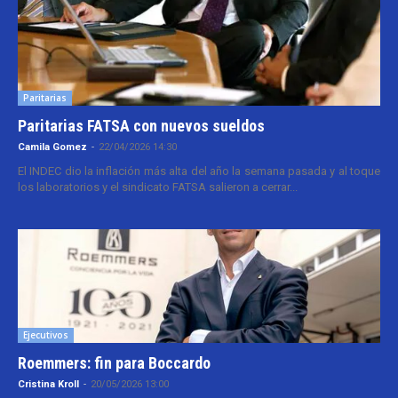
Paritarias
Paritarias FATSA con nuevos sueldos
Camila Gomez
-
22/04/2026 14:30
El INDEC dio la inflación más alta del año la semana pasada y al toque
los laboratorios y el sindicato FATSA salieron a cerrar...
Ejecutivos
Roemmers: fin para Boccardo
Cristina Kroll
-
20/05/2026 13:00