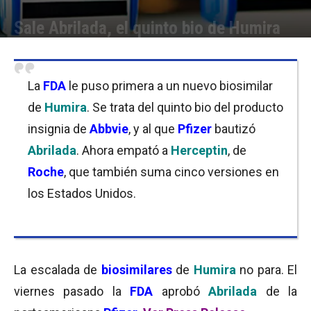
Sale Abrilada, el quinto bio de Humira
Por
Equipo de Redacción
-
19/11/2019 10:15
La
FDA
le puso primera a un nuevo biosimilar
de
Humira
. Se trata del quinto bio del producto
insignia de
Abbvie
, y al que
Pfizer
bautizó
Abrilada
. Ahora empató a
Herceptin
, de
Roche
, que también suma cinco versiones en
los Estados Unidos.
La escalada de
biosimilares
de
Humira
no para. El
viernes pasado la
FDA
aprobó
Abrilada
de la