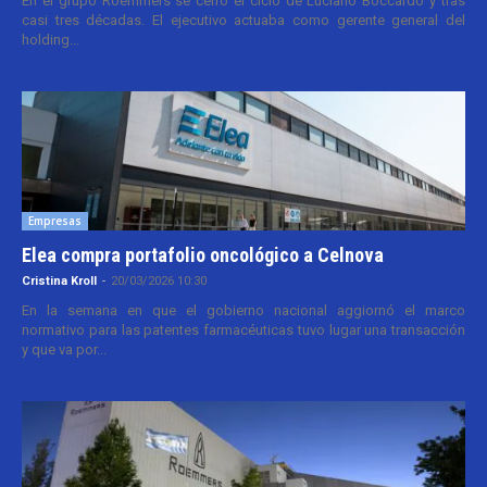
En el grupo Roemmers se cerró el ciclo de Luciano Boccardo y tras
casi tres décadas. El ejecutivo actuaba como gerente general del
holding...
Empresas
Elea compra portafolio oncológico a Celnova
Cristina Kroll
-
20/03/2026 10:30
En la semana en que el gobierno nacional aggiornó el marco
normativo para las patentes farmacéuticas tuvo lugar una transacción
y que va por...