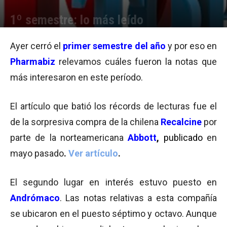
1º semestre: lo más leído
Por
Equipo de Redacción
-
01/07/2014 18:33
Ayer cerró el
primer semestre del año
y por eso en
Pharmabiz
relevamos cuáles fueron la notas que
más interesaron en este período.
El artículo que batió los récords de lecturas fue el
de la sorpresiva compra de la chilena
Recalcine
por
parte de la norteamericana
Abbott
,
publicad
o
en
mayo pasado
.
Ver artículo
.
El segundo lugar en interés estuvo puesto en
Andrómaco
. Las notas relativas a esta compañía
se ubicaron en el puesto séptimo y octavo. Aunque