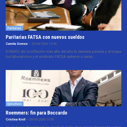
Paritarias
Paritarias FATSA con nuevos sueldos
Camila Gomez
-
22/04/2026 14:30
El INDEC dio la inflación más alta del año la semana pasada y al toque
los laboratorios y el sindicato FATSA salieron a cerrar...
Ejecutivos
Roemmers: fin para Boccardo
Cristina Kroll
-
20/05/2026 13:00