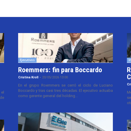
Ejecutivos
I
Roemmers: fin para Boccardo
R
C
Cristina Kroll
-
20/05/2026 13:00
Cr
En el grupo Roemmers se cerró el ciclo de Luciano
Boccardo y tras casi tres décadas. El ejecutivo actuaba
el
Me
como gerente general del holding...
 de
se
ot