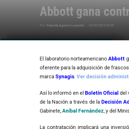
Abbott gana contr
Por
Pamela Aguirre Leonetti
-
13/04/2015 09:09
El laboratorio norteamericano
Abbott
g
oferente para la adquisición de frascos
marca
Synagis
.
Ver decisión administ
Así lo informó en el
Boletín Oficial
del 
de la Nación a través de la
Decisión
Ad
Gabinete,
Aníbal Fernández
, y del Min
La contratación implicará una invers