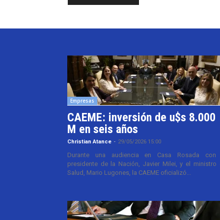
Empresas
CAEME: inversión de u$s 8.000
M en seis años
Christian Atance
-
29/05/2026 15:00
Durante una audiencia en Casa Rosada con 
presidente de la Nación, Javier Milei, y el ministro
Salud, Mario Lugones, la CAEME oficializó...