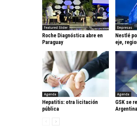
Featured Slider
Empresas
Roche Diagnóstica abre en
Nestlé po
Paraguay
eje, regi
Agenda
Agenda
Hepatitis: otra licitación
GSK se r
pública
Argentin