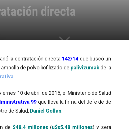
atación directa
anó la contratación directa
142/14
que buscó un
 ampolla de polvo liofilizado de
palivizumab
de la
rativa
.
viernes 10 de abril de 2015, el Ministerio de Salud
ministrativa 99
que lleva la firma del Jefe de de
istro de Salud,
Daniel Gollan
.
ión de
$48.4 millones
(
u$s5,48 millones
) y será