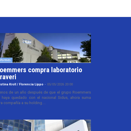
nformes
oemmers compra laboratorio
raveri
istina Kroll / Florencia Lippo
-
05/05/2026 20:00
nos de un año después de que el grupo Roemmers
 haya quedado con el nacional Sidus, ahora suma
ra compañía a su holding....