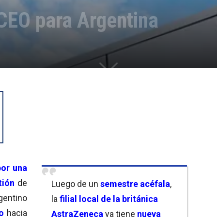
 CEO para Argentina
por una
tión
de
Luego de un
semestre acéfala
,
gentino
la
filial local de la británica
o
hacia
AstraZeneca
ya tiene
nueva