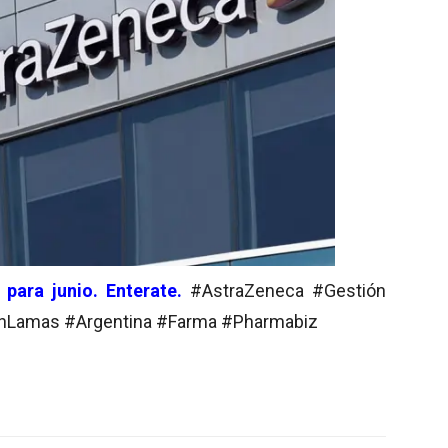
para junio. Enterate.
#AstraZeneca #Gestión
nLamas #Argentina #Farma #Pharmabiz