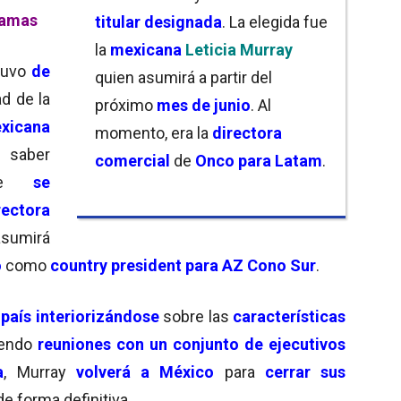
Lamas
titular designada
. La elegida fue
la
mexicana
Leticia Murray
tuvo
de
quien asumirá a partir del
d de la
próximo
mes de junio
. Al
xicana
momento, era la
directora
saber
comercial
de
Onco para Latam
.
e
se
rectora
sumirá
o
como
country president para AZ Cono Sur
.
 país interiorizándose
sobre las
características
iendo
reuniones con un conjunto de ejecutivos
a
, Murray
volverá a México
para
cerrar sus
de forma definitiva.