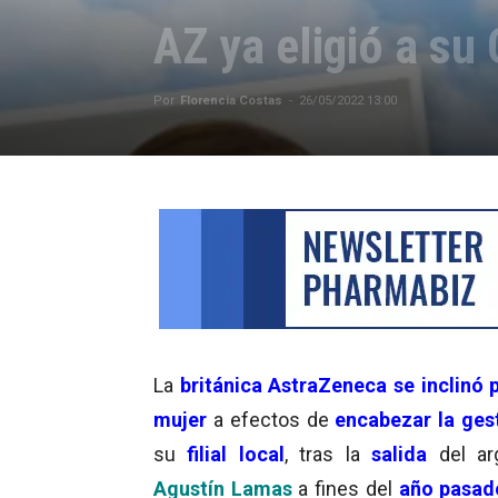
AZ ya eligió a su
Por
Florencia Costas
-
26/05/2022 13:00
La
británica AstraZeneca
se inclinó 
mujer
a efectos de
encabezar la ges
su
filial local
, tras la
salida
del ar
Agustín Lamas
a fines del
año pasad