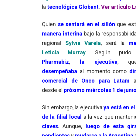
la
tecnológica Globant
.
Ver artículo 
Quien
se sentará en el sillón
que es
manera interina
bajo la responsabilida
regional
Sylvia Varela
, será la
me
Leticia Murray
. Según pudo 
Pharmabiz
,
la ejecutiva
, qu
desempeñaba
al momento como
di
comercial de Onco para Latam
a
desde el
próximo miércoles 1 de juni
Sin embargo, la ejecutiva
ya está en el
de la filial local
a la vez que manten
claves
. Aunque,
luego de esta gir
pendientes
y
mudarse a la Argentina