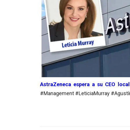
AstraZeneca espera a su CEO local 
#Management #LeticiaMurray #Agustí