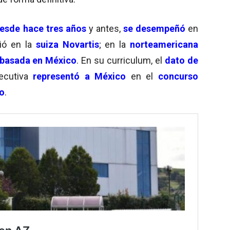
esde hace tres años
y antes,
se desempeñó
en
ció en la
suiza Novartis
; en la
norteamericana
basada
en México
. En su curriculum, el
dato de
jecutiva
representó a México
en el
concurso
so
.