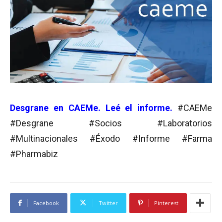
Desgrane en CAEMe. Leé el informe.
#CAEMe
#Desgrane #Socios #Laboratorios
#Multinacionales #Éxodo #Informe #Farma
#Pharmabiz
Facebook
Twitter
Pinterest