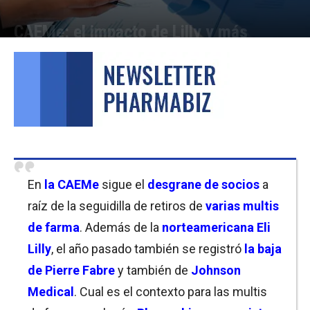
CAEMe: el impacto de Lilly y más
Por
Cristina Kroll
-
22/07/2021 13:15
En
la
CAEMe
sigue el
desgrane de socios
a
raíz de la seguidilla de retiros de
varias multis
de farma
. Además de la
norteamericana Eli
Lilly
, el año pasado también se registró
la baja
de Pierre Fabre
y también de
Johnson
Medical
. Cual es el contexto para las multis