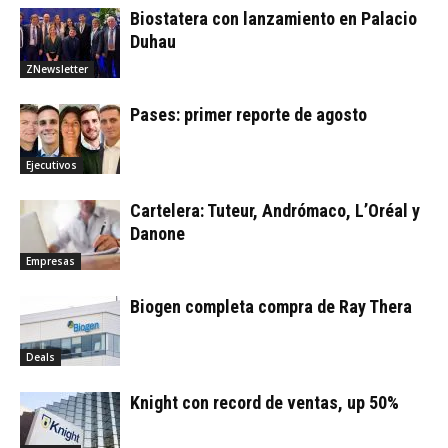
Biostatera con lanzamiento en Palacio
Duhau
ZNewsletter
Pases: primer reporte de agosto
Ejecutivos
Cartelera: Tuteur, Andrómaco, L’Oréal y
Danone
Empresas
Biogen completa compra de Ray Thera
Deals
Knight con record de ventas, up 50%