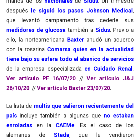
manos de los
nacionales
de
Sidus
. Un trimestre
después
le siguió los pasos
Johnson Medical
,
que levantó campamento tras cederle sus
medidores de glucosa
también a
Sidus
. Previo a
ello, la norteamericana
Baxter
anudó un acuerdo
con la rosarina
Comarsa quien en la actualidad
tiene bajo su esfera todo el abanico de servicios
de la empresa especializada
en Cuidado Renal
.
Ver artículo PF 16/07/20
//
Ver artículo J&J
26/10/20
. //
Ver artículo Baxter 23/07/20
.
La lista de
multis que salieron recientemente del
país
incluye también a algunas que
no estaban
enroladas
en la
CAEMe
. Es el caso de los
alemanes de
Stada
, que le vendieron