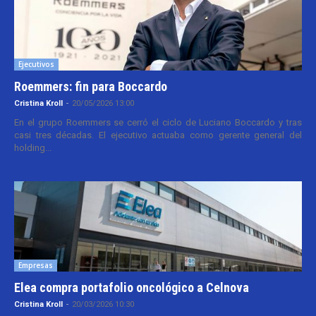
Ejecutivos
Roemmers: fin para Boccardo
Cristina Kroll
-
20/05/2026 13:00
En el grupo Roemmers se cerró el ciclo de Luciano Boccardo y tras
casi tres décadas. El ejecutivo actuaba como gerente general del
holding...
Empresas
Elea compra portafolio oncológico a Celnova
Cristina Kroll
-
20/03/2026 10:30