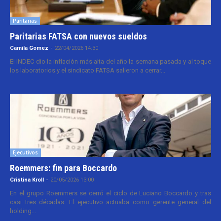
Paritarias
Paritarias FATSA con nuevos sueldos
Camila Gomez
-
22/04/2026 14:30
El INDEC dio la inflación más alta del año la semana pasada y al toque
los laboratorios y el sindicato FATSA salieron a cerrar...
Ejecutivos
Roemmers: fin para Boccardo
Cristina Kroll
-
20/05/2026 13:00
En el grupo Roemmers se cerró el ciclo de Luciano Boccardo y tras
casi tres décadas. El ejecutivo actuaba como gerente general del
holding...