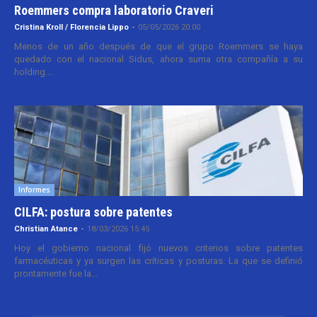
Roemmers compra laboratorio Craveri
Cristina Kroll / Florencia Lippo
-
05/05/2026 20:00
Menos de un año después de que el grupo Roemmers se haya
quedado con el nacional Sidus, ahora suma otra compañía a su
holding....
Informes
CILFA: postura sobre patentes
Christian Atance
-
18/03/2026 15:45
Hoy el gobierno nacional fijó nuevos criterios sobre patentes
farmacéuticas y ya surgen las críticas y posturas. La que se definió
prontamente fue la...