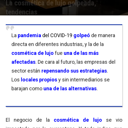
La cosmética de lujo golpeada,
tendencias
Por
Florencia Lippo
-
29/09/2020 11:00
La
pandemia
del COVID-19
golpeó
de manera
directa en diferentes industrias, y la de la
cosmética de lujo
fue
una de las más
afectadas
. De cara al futuro, las empresas del
sector están
repensando sus estrategias
.
Los
locales propios
y sin intermediarios se
barajan como
una de las alternativas
.
El negocio de la
cosmética de lujo
se vio