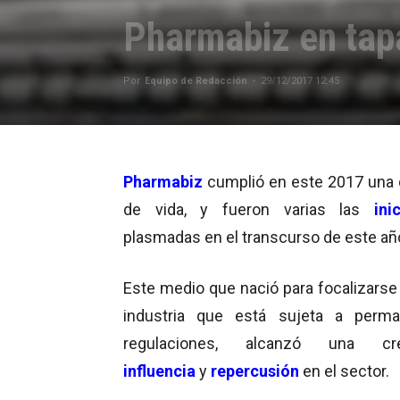
Pharmabiz en tap
Por
Equipo de Redacción
-
29/12/2017 12:45
Pharmabiz
cumplió en este 2017 una
de vida, y fueron varias las
ini
plasmadas en el transcurso de este añ
Este medio que nació para focalizarse
industria que está sujeta a perma
regulaciones, alcanzó una cre
influencia
y
repercusión
en el sector.