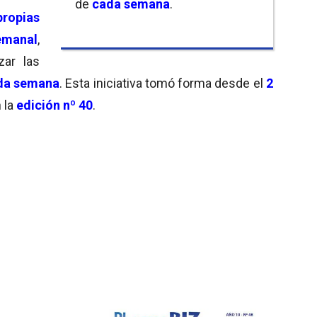
de
cada semana
.
propias
emanal
,
ar las
da semana
. Esta iniciativa tomó forma desde el
2
 la
edición nº 40
.