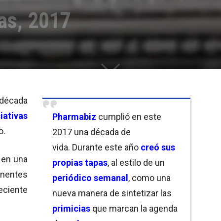
as, 2017
 década
ciativas
Pharmabiz
cumplió en este
o.
2017 una década de
vida. Durante este año
creó sus
 en una
propias tapas
, al estilo de un
nentes
periódico semanal
, como una
ciente
nueva manera de sintetizar las
primicias
que marcan la agenda