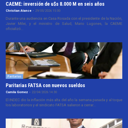
CAEME: inversión de u$s 8.000 M en seis años
Christian Atance
-
29/05/2026 15:00
Durante una audiencia en Casa Rosada con el presidente de la Nación,
Javier Milei, y el ministro de Salud, Mario Lugones, la CAEME
oficializó...
Paritarias
Paritarias FATSA con nuevos sueldos
Camila Gomez
-
22/04/2026 14:30
El INDEC dio la inflación más alta del año la semana pasada y al toque
los laboratorios y el sindicato FATSA salieron a cerrar...