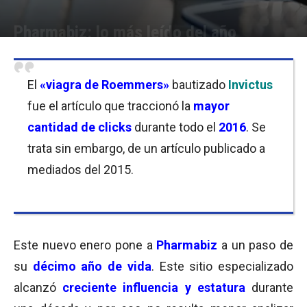
Pharmabiz: lo más leído del año
Por
Equipo de Redacción
-
02/01/2017 12:30
El
«viagra de Roemmers»
bautizado
Invictus
fue el artículo que traccionó la
mayor
cantidad de clicks
durante todo el
2016
. Se
trata sin embargo, de un artículo publicado a
mediados del 2015.
Este nuevo enero pone a
Pharmabiz
a un paso de
su
décimo año de vida
. Este sitio especializado
alcanzó
creciente influencia
y estatura
durante