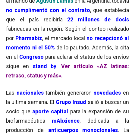
al mando de
Agustín Lamas
en la Argentina, todavía
no cumplimentó con el contrato
, que establecía
que el país recibiría
22 millones de dosis
fabricadas en la región. Según el conteo realizado
por
Pharmabiz
, el mercado local
no recepcionó al
momento ni el 50%
de lo pautado. Además, la cita
en el
Congreso
para aclarar el status de los envíos
sigue en
stand by
.
Ver artículo «AZ latinas:
retraso, status y más».
Las
nacionales
también generaron
novedades
en
la última semana. El
Grupo Insud
salió a buscar un
socio que
aporte capital
para la expansión de su
biofarmacéutica
mAbxience
, dedicada a la
producción de
anticuerpos monoclonales
. La