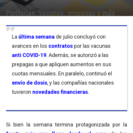
Paritarias, vacunas, prepagas y más
Por
Cristina Kroll
-
01/08/2021 17:00
La
última semana
de julio concluyó con
avances en los
contratos
por las vacunas
anti COVID-19
. Además, se autorizó a las
prepagas a que apliquen aumentos en sus
cuotas mensuales. En paralelo, continuó el
envío de dosis
, y las compañías nacionales
tuvieron
novedades financieras
.
Si bien la semana termina protagonizada por la