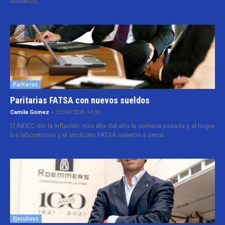
oficializó...
Paritarias
Paritarias FATSA con nuevos sueldos
Camila Gomez
-
22/04/2026 14:30
El INDEC dio la inflación más alta del año la semana pasada y al toque
los laboratorios y el sindicato FATSA salieron a cerrar...
Ejecutivos