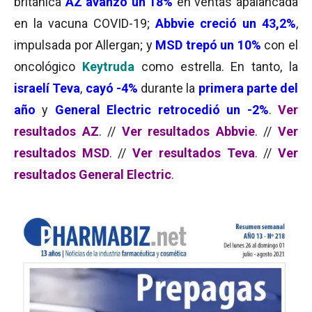
británica
AZ avanzó un 18%
en ventas apalancada
en la vacuna COVID-19;
Abbvie creció un 43,2%
,
impulsada por Allergan; y
MSD trepó un 10%
con el
oncológico
Keytruda
como estrella. En tanto, la
israelí Teva
,
cayó -4%
durante la
primera parte del
año
y
General Electric retrocedió un -2%
.
Ver
resultados AZ
. //
Ver resultados Abbvie
. //
Ver
resultados MSD
. //
Ver resultados Teva
. //
Ver
resultados General Electric
.