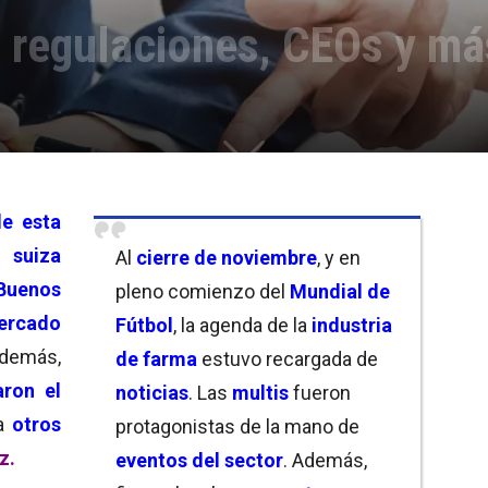
, regulaciones, CEOs y má
e esta
suiza
Al
cierre de noviembre
, y en
Buenos
pleno comienzo del
Mundial de
ercado
Fútbol
, la agenda de la
industria
Además,
de farma
estuvo recargada de
ron el
noticias
. Las
multis
fueron
 a
otros
protagonistas de la mano de
z.
eventos del sector
. Además,