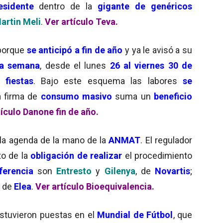
sidente
dentro de la
gigante de genéricos
artin Meli
.
Ver artículo Teva.
porque
se anticipó a fin de año
y ya le avisó a su
ma semana
, desde el lunes
26 al viernes 30 de
 fiestas
. Bajo este esquema las labores
se
la firma de
consumo masivo
suma un
beneficio
tículo Danone fin de año.
 la agenda de la mano de la
ANMAT
. El regulador
o de la
obligación de realizar
el procedimiento
ferencia
son
Entresto
y
Gilenya
, de
Novartis
;
, de
Elea
.
Ver artículo Bioequivalencia.
stuvieron puestas en el
Mundial de Fútbol
, que