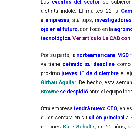
Los
eventos del sector
se subiero
distinta índole. El martes 22 la
Cám
a
empresas
, startups,
investigadores
ojo en el futuro
, con foco en la
agroind
tecnológica
.
Ver artículo La CAB con
Por su parte, la
norteamericana MSD
f
ya tiene
definido su deadline
com
próximo
jueves 1° de diciembre
el ej
Girbau Aguilar
. De hecho, esta semana
Browne
se despidió
ante el equipo loca
Otra empresa
tendrá nuevo CEO
, en e
quien sentará en su
sillón principal
a
el danés
Kåre Schultz
, de 61 años, 