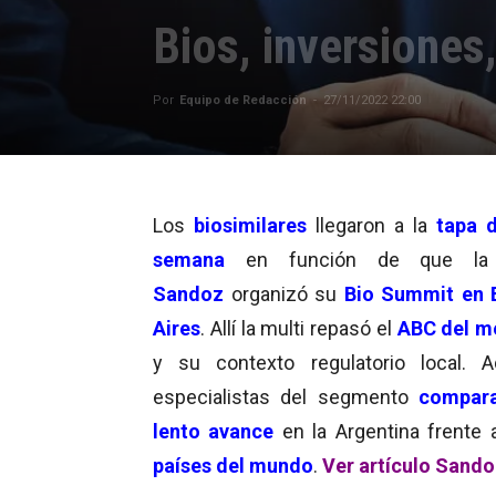
Bios, inversiones
Por
Equipo de Redacción
-
27/11/2022 22:00
Los
biosimilares
llegaron a la
tapa d
semana
en función de que la
Sandoz
organizó su
Bio Summit en 
Aires
. Allí la multi repasó el
ABC del m
y su contexto regulatorio local. 
especialistas del segmento
compara
lento avance
en la Argentina frente
países del mundo
.
Ver artículo Sando