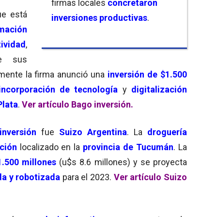
firmas locales
concretaron
ue está
inversiones productivas
.
rmación
ividad
,
 sus
ente la firma anunció una
inversión de $1.500
incorporación de tecnología
y
digitalización
Plata
.
Ver artículo Bago inversión.
inversión
fue
Suizo Argentina
. La
droguería
ción
localizado en la
provincia de
Tucumán
. La
1.500 millones
(u$s 8.6 millones) y se proyecta
a y robotizada
para el 2023.
Ver artículo Suizo