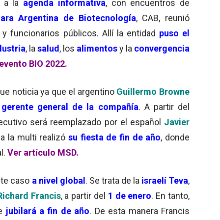
n a la
agenda informativa
, con encuentros de
ara Argentina de Biotecnología
, CAB, reunió
y funcionarios públicos. Allí la entidad
puso el
ustria
, la
salud
, los
alimentos
y la
convergencia
 evento BIO 2022.
ue noticia ya que el argentino
Guillermo Browne
o
gerente general de la compañía
. A partir del
ecutivo será reemplazado por el español
Javier
 la multi realizó
su fiesta de fin de año
, donde
l.
Ver artículo MSD.
ste caso
a nivel global
. Se trata de la
israelí Teva
,
Richard Francis
, a partir del
1 de enero
. En tanto,
se
jubilará a fin de año
. De esta manera Francis