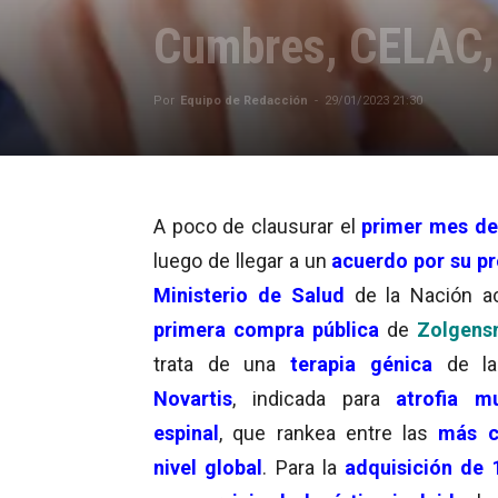
Cumbres, CELAC, 
Por
Equipo de Redacción
-
29/01/2023 21:30
A poco de clausurar el
primer mes de
luego de llegar a un
acuerdo por su pr
Ministerio de Salud
de la Nación ac
primera compra pública
de
Zolgen
trata de una
terapia génica
de la
Novartis
, indicada para
atrofia m
espinal
, que rankea entre las
más c
nivel global
. Para la
adquisición de 