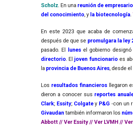
Scholz
. En una
reunión de empresari
del conocimiento
, y
la biotecnología
.
En este 2023 que acaba de comenz
después de que se
promulgara la ley 
pasado. El
lunes
el gobierno designó
directorio
. El
joven funcionario
es ab
la
provincia de Buenos Aires
, desde e
Los
resultados financieros
llegaron 
dieron a conocer sus
reportes anual
Clark
;
Essity
;
Colgate
y
P&G
-con un 
Givaudan
también informaron los
núme
Abbott
//
Ver Essity
//
Ver LVMH
//
Ver