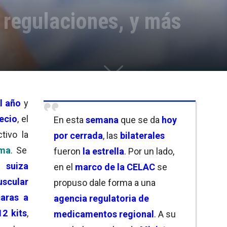
regulaciones, y más
l año
y
ecio
, el
En esta
semana
que se da
hoy
tivo la
por cerrada
, las
bilaterales
sma
. Se
fueron
la estrella
. Por un lado,
suiza
en el
marco de la CELAC
se
uscular
propuso dale forma a una
aras a
agencia regulatoria de
12 kits
,
medicamentos
regional
. A su