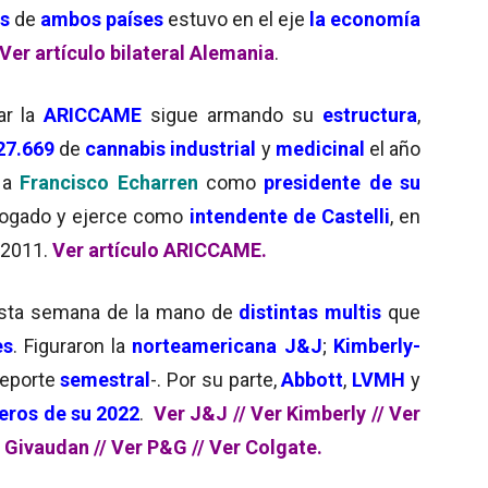
os
de
ambos países
estuvo en el eje
la economía
Ver artículo bilateral Alemania
.
ar la
ARICCAME
sigue armando su
estructura
,
27.669
de
cannabis industrial
y
medicinal
el año
 a
Francisco Echarren
como
presidente de su
ogado y ejerce como
intendente de Castelli
, en
l 2011.
Ver artículo ARICCAME.
esta semana de la mano de
distintas multis
que
es
. Figuraron la
norteamericana J&J
;
Kimberly-
reporte
semestral
-. Por su parte,
Abbott
,
LVMH
y
ros de su 2022
.
Ver J&J
//
Ver Kimberly
//
Ver
 Givaudan /
/
Ver P&G //
Ver Colgate.