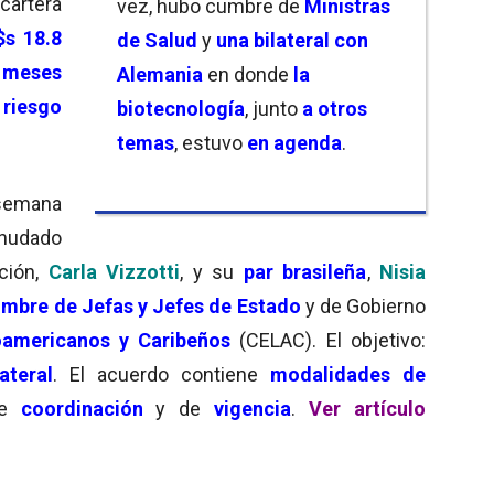
 cartera
vez, hubo cumbre de
Ministras
s 18.8
de Salud
y
una bilateral con
2 meses
Alemania
en donde
la
 riesgo
biotecnología
, junto
a otros
temas
, estuvo
en agenda
.
semana
nudado
ción,
Carla Vizzotti
, y su
par brasileña
,
Nisia
umbre de Jefas y Jefes de Estado
y de Gobierno
americanos y Caribeños
(CELAC). El objetivo:
ateral
. El acuerdo contiene
modalidades de
de
coordinación
y de
vigencia
.
Ver artículo