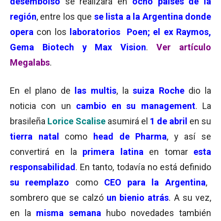
desembolso
se realizará en
ocho países de la
región
, entre los que
se lista a la Argentina donde
opera
con los
laboratorios Poen; el ex Raymos,
Gema Biotech y Max Vision
.
Ver artículo
Megalabs
.
En el plano de
las multis
, la
suiza Roche
dio la
noticia con un
cambio en su management
. La
brasileña
Lorice Scalise
asumirá el
1 de abril
en su
tierra natal
como
head de Pharma
, y así se
convertirá en la
primera latina
en tomar
esta
responsabilidad
. En tanto, todavía no está definido
su reemplazo
como
CEO para la Argentina
,
sombrero que se calzó
un bienio atrás
. A su vez,
en la
misma semana
hubo novedades también