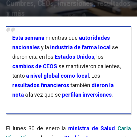
Cumbres, CEOs, inversiones, resultados
y más
Por
Equipo de Redacción
-
05/02/2023 21:15
Esta semana
mientras que
autoridades
nacionales
y la
industria de farma local
se
dieron cita en los
Estados Unidos
, los
cambios de CEOS
se mantuvieron calientes,
tanto
a nivel global como local
. Los
resultados financieros
también
dieron la
nota
a la vez que se
perfilan inversiones
.
El lunes 30 de enero la
ministra de Salud
Carla