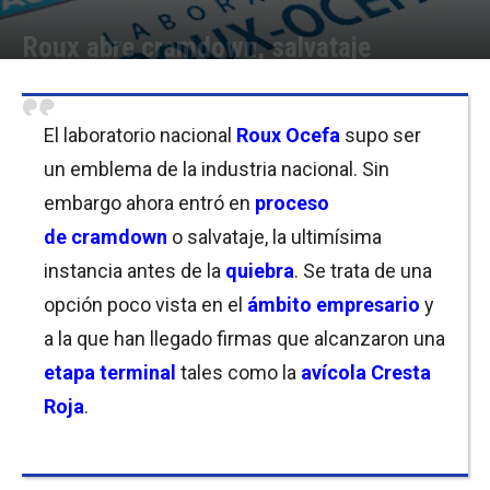
Roux abre cramdown, salvataje
Por
Cristina Kroll
-
01/11/2018 12:15
El laboratorio nacional
Roux Ocefa
supo ser
un emblema de la industria nacional. Sin
embargo ahora entró en
proceso
de
cramdown
o salvataje, la ultimísima
instancia antes de la
quiebra
. Se trata de una
opción poco vista en el
ámbito empresario
y
a la que han llegado firmas que alcanzaron una
etapa terminal
tales como la
avícola Cresta
Roja
.