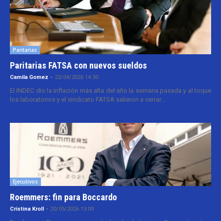
Paritarias
Paritarias FATSA con nuevos sueldos
Camila Gomez
-
22/04/2026 14:30
El INDEC dio la inflación más alta del año la semana pasada y al toque
los laboratorios y el sindicato FATSA salieron a cerrar...
Ejecutivos
Roemmers: fin para Boccardo
Cristina Kroll
-
20/05/2026 13:00