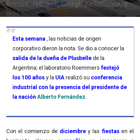
Brindis, retirada, Giorgi, parlamento, y
más
Por
Equipo de Redacción
-
05/12/2021 22:30
Esta semana
, las noticias de origen
corporativo dieron la nota. Se dio a conocer la
salida de la dueña de Plusbelle
de la
Argentina; el laboratorio Roemmers
festejó
los 100 años
y la
UIA
realizó su
conferencia
industrial con la presencia del presidente de
la nación
Alberto Fernández
.
Con el comienzo de
diciembre
y las
fiestas
en el