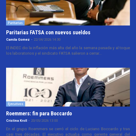
Paritarias
Paritarias FATSA con nuevos sueldos
Camila Gomez
-
22/04/2026 14:30
El INDEC dio la inflación más alta del año la semana pasada y al toque
los laboratorios y el sindicato FATSA salieron a cerrar...
Ejecutivos
Roemmers: fin para Boccardo
Cristina Kroll
-
20/05/2026 13:00
En el grupo Roemmers se cerró el ciclo de Luciano Boccardo y tras
casi tres décadas. El ejecutivo actuaba como gerente general del