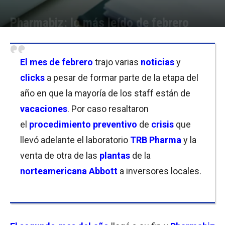
Pharmabiz: lo más leído de febrero
Por
Equipo de Redacción
-
06/03/2019 12:00
El mes de
febrero
trajo varias
noticias
y
clicks
a pesar de formar parte de la etapa del
año en que la mayoría de los staff están de
vacaciones
. Por caso resaltaron
el
procedimiento preventivo
de
crisis
que
llevó adelante el laboratorio
TRB Pharma
y la
venta de otra de las
plantas
de la
norteamericana Abbott
a inversores locales.