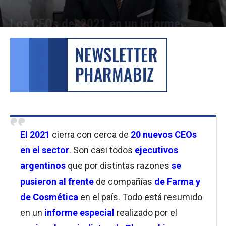
Los CEOs del 2021 en un informe
Por
Micaela Bitch
-
30/12/2021 18:00
El 2021
cierra con cerca de
20 nuevos CEOs
en el sector
. Son casi todos
ejecutivos
argentinos
que por distintas razones
se
pusieron al frente
de compañías
de Farma y
de Cosmética
en el país. Todo está resumido
en un
informe especial
realizado por el