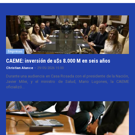
Empresas
CAEME: inversión de u$s 8.000 M en seis años
Christian Atance
-
29/05/2026 15:00
Durante una audiencia en Casa Rosada con el presidente de la Nación,
Javier Milei, y el ministro de Salud, Mario Lugones, la CAEME
oficializó...