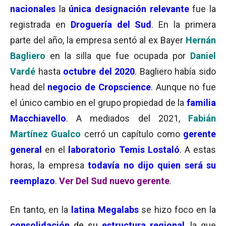
nacionales
la
única designación relevante
fue la
registrada en
Droguería del Sud
. En la primera
parte del año, la empresa sentó al ex Bayer
Hernán
Bagliero
en la silla que fue ocupada por
Daniel
Vardé
hasta
octubre del 2020
. Bagliero había sido
head del
negocio de Cropscience
. Aunque no fue
el único cambio en el grupo propiedad de la
familia
Macchiavello
. A mediados del 2021,
Fabián
Martínez Gualco
cerró un capítulo como
gerente
general
en el
laboratorio
Temis Lostaló
. A estas
horas, la empresa
todavía no dijo quien será su
reemplazo
.
Ver Del Sud nuevo gerente
.
En tanto, en la
latina Megalabs
se hizo foco en la
consolidación
de su
estructura regional
, la que