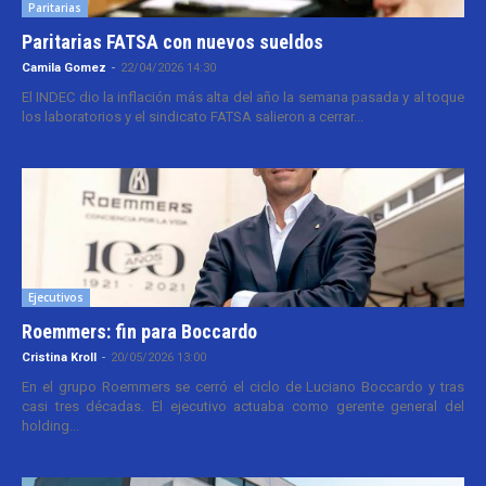
Paritarias
Paritarias FATSA con nuevos sueldos
Camila Gomez
-
22/04/2026 14:30
El INDEC dio la inflación más alta del año la semana pasada y al toque
los laboratorios y el sindicato FATSA salieron a cerrar...
Ejecutivos
Roemmers: fin para Boccardo
Cristina Kroll
-
20/05/2026 13:00
En el grupo Roemmers se cerró el ciclo de Luciano Boccardo y tras
casi tres décadas. El ejecutivo actuaba como gerente general del
holding...