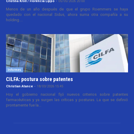
Cristina Kroll / Florencia Lippo
-
05/05/2026 20:00
Menos de un año después de que el grupo Roemmers se haya
quedado con el nacional Sidus, ahora suma otra compañía a su
holding....
Informes
CILFA: postura sobre patentes
Christian Atance
-
18/03/2026 15:45
Hoy el gobierno nacional fijó nuevos criterios sobre patentes
farmacéuticas y ya surgen las críticas y posturas. La que se definió
prontamente fue la...