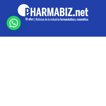
SOBRE NOSOTROS
Pharmabiz es un diario especializado en el quehacer
de la industria farmacéutica y cosmética. Investiga y
analiza noticias desde la Ciudad de Buenos Aires para
toda la región
Contáctanos:
info@pharmabiz.net
SEGUINOS