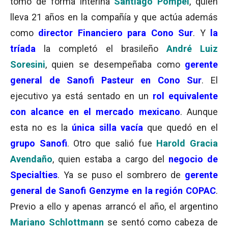
tomó de forma interina
Santiago Pompei
, quien
lleva 21 años en la compañía y que actúa además
como
director Financiero para Cono Sur
. Y
la
tríada
la completó el brasileño
André Luiz
Soresini
, quien se desempeñaba como
gerente
general de Sanofi Pasteur en Cono Sur
. El
ejecutivo ya está sentado en un
rol equivalente
con alcance en el mercado mexicano
. Aunque
esta no es la
única silla vacía
que quedó en el
grupo Sanofi
. Otro que salió fue
Harold Gracia
Avendaño
, quien estaba a cargo del
negocio de
Specialties
. Ya se puso el sombrero de
gerente
general de Sanofi Genzyme en la región COPAC
.
Previo a ello y apenas arrancó el año, el argentino
Mariano Schlottmann
se sentó como cabeza de