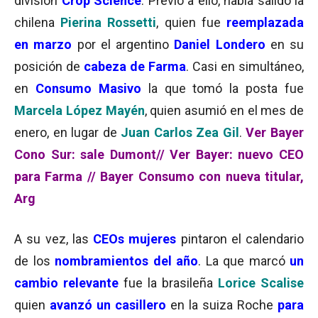
división
Crop Science
. Previo a ello, había salido la
chilena
Pierina Rossetti
, quien fue
reemplazada
en marzo
por el argentino
Daniel Londero
en su
posición de
cabeza de Farma
. Casi en simultáneo,
en
Consumo Masivo
la que tomó la posta fue
Marcela López Mayén
, quien asumió en el mes de
enero, en lugar de
Juan Carlos Zea Gil
.
Ver Bayer
Cono Sur: sale Dumont
//
Ver Bayer: nuevo CEO
para Farma //
Bayer Consumo con nueva titular,
Arg
A su vez, las
CEOs mujeres
pintaron el calendario
de los
nombramientos del año
. La que marcó
un
cambio relevante
fue la brasileña
Lorice Scalise
quien
avanzó un casillero
en la suiza Roche
para